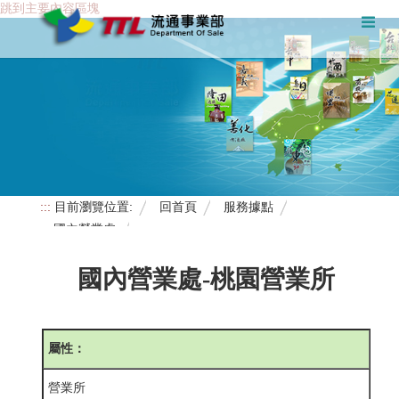
跳到主要內容區塊
:::
目前瀏覽位置:
回首頁
服務據點
國內營業處
國內營業處-桃園營業所
屬性：
營業所