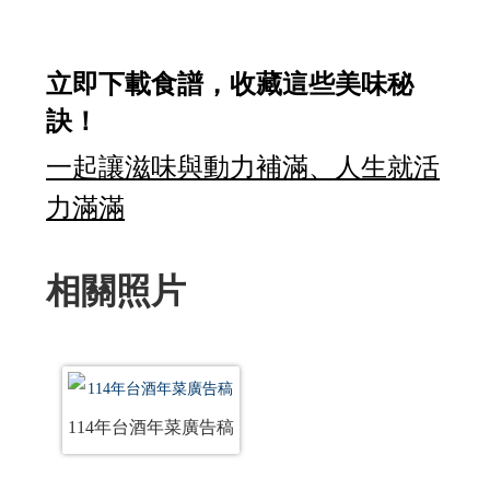
立即下載食譜，收藏這些美味秘
訣！
一起讓滋味與動力補滿、人生就活
力滿滿
114
相關照片
年台
酒年
菜廣
告稿
114年台酒年菜廣告稿